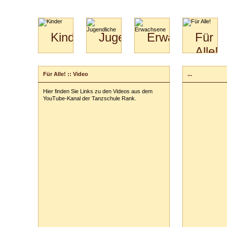
Kinder
Jugendliche
Erwachsene
Für
Alle!
Mini-
Paartanz
Paare
Kids
Specials
Bilder
&
Für Alle! :: Video
...
für
Kiga-
Download
Paare
Kids
Hier finden Sie Links zu den Videos aus dem
Video
Hochzeitstanzkurs
3-
YouTube-Kanal der Tanzschule Rank.
Partner
6
Catering