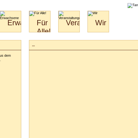
liche
Erwachsene
Für
Veranstaltungen
Wir
Alle!
Paare
Erwachsene
Wir
&
Specials
Jugendliche
Bilder
Unsere
...
für
Kinder
Philosophie
Download
Paare
aus dem
Kontakt
Video
Hochzeitstanzkurs
.
Partner
Catering