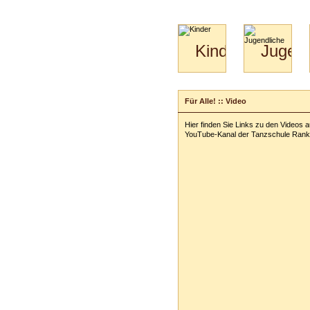
Kinder
Jugend
Mini-
Paartanz
Kids
&
Für Alle! :: Video
Kiga-
Kids
Hier finden Sie Links zu den Videos 
3-
YouTube-Kanal der Tanzschule Rank
6