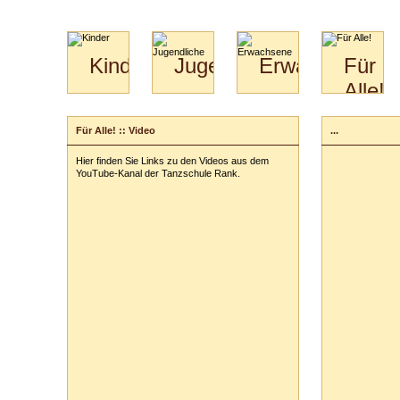
Kinder
Jugendliche
Erwachsene
Für
Alle!
Mini-
Paartanz
Paare
Kids
Specials
Bilder
&
Für Alle! :: Video
...
für
Kiga-
Download
Paare
Kids
Hier finden Sie Links zu den Videos aus dem
Video
Hochzeitstanzkurs
3-
YouTube-Kanal der Tanzschule Rank.
Partner
6
Catering