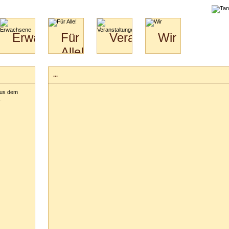
liche
Erwachsene
Für
Veranstaltungen
Wir
Alle!
Paare
Erwachsene
Wir
&
Specials
Jugendliche
Bilder
Unsere
...
für
Kinder
Philosophie
Download
Paare
aus dem
Kontakt
Video
Hochzeitstanzkurs
.
Partner
Catering