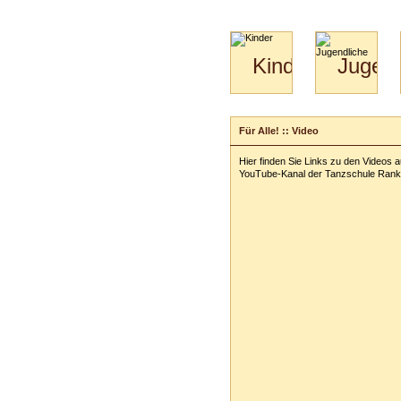
Kinder
Jugend
Mini-
Paartanz
Kids
&
Für Alle! :: Video
Kiga-
Kids
Hier finden Sie Links zu den Videos 
3-
YouTube-Kanal der Tanzschule Rank
6