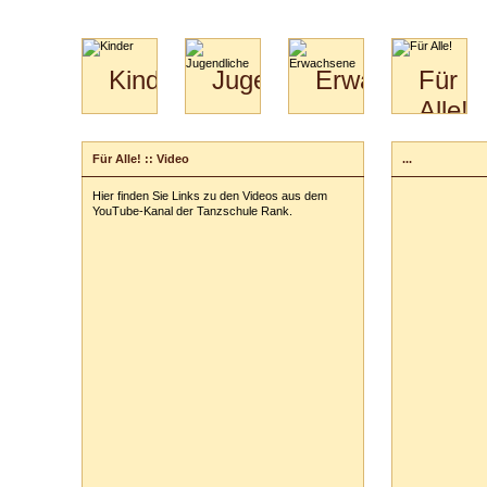
Kinder
Jugendliche
Erwachsene
Für
Alle!
Mini-
Paartanz
Paare
Kids
Specials
Bilder
&
Für Alle! :: Video
...
für
Kiga-
Download
Paare
Kids
Hier finden Sie Links zu den Videos aus dem
Video
Hochzeitstanzkurs
3-
YouTube-Kanal der Tanzschule Rank.
Partner
6
Catering