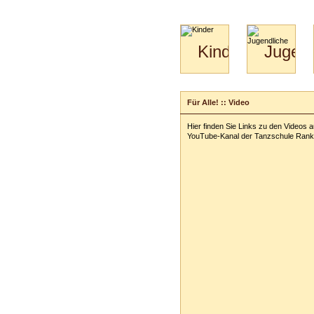
Kinder
Jugend
Mini-
Paartanz
Kids
&
Für Alle! :: Video
Kiga-
Kids
Hier finden Sie Links zu den Videos 
3-
YouTube-Kanal der Tanzschule Rank
6