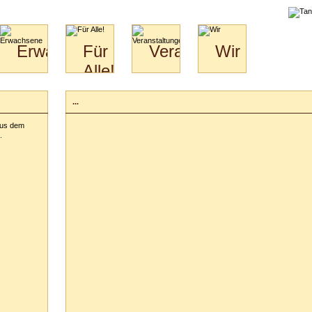
liche
Erwachsene
Für
Veranstaltungen
Wir
Alle!
Paare
Erwachsene
Wir
&
Specials
Jugendliche
Bilder
Unsere
...
für
Kinder
Philosophie
Download
Paare
aus dem
Kontakt
Video
Hochzeitstanzkurs
.
Partner
Catering