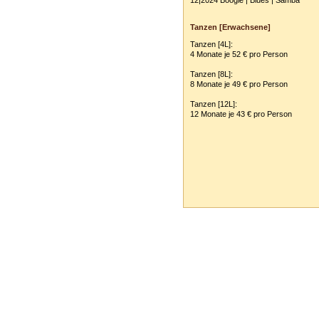
12|2024 Boogie | Blues | Samba
Tanzen [Erwachsene]
Tanzen [4L]:
4 Monate je 52 € pro Person
Tanzen [8L]:
8 Monate je 49 € pro Person
Tanzen [12L]:
12 Monate je 43 € pro Person
Tanzschule Rank :: Planckstr. 19 :: 716