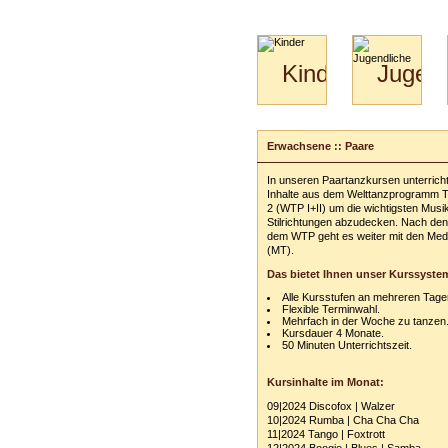
Kinder
Jugend
Mini-
Paartanz
Kids
&
Erwachsene :: Paare
Kiga-
Kids
In unseren Paartanzkursen unterricht
3-
Inhalte aus dem Welttanzprogramm Tei
6
2 (WTP I+II) um die wichtigsten Musi
Stilrichtungen abzudecken. Nach de
dem WTP geht es weiter mit den Med
(MT).
Das bietet Ihnen unser Kurssyste
Alle Kursstufen an mehreren Tage
Flexible Terminwahl.
Mehrfach in der Woche zu tanzen
Kursdauer 4 Monate.
50 Minuten Unterrichtszeit.
Kursinhalte im Monat:
09|2024 Discofox | Walzer
10|2024 Rumba | Cha Cha Cha
11|2024 Tango | Foxtrott