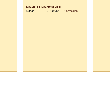
Vor- und Zuname:
Tanzen [E | Tanzkreis] MT III
freitags
:: 21:00 Uhr
::
anmelden
Anschrift:
PLZ
/
Ort:
Ihre Anmerkungen:
ausblenden
65 Vaihingen/Enz :: Tel.
0
70
42
-
1
31
33 ::
info@tanzschule-rank.de
::
Impressum & Datenschutz