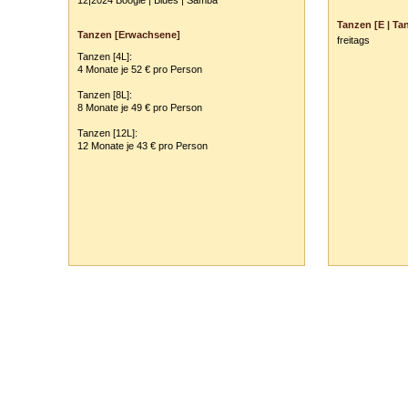
12|2024 Boogie | Blues | Samba
Vor- und Zu
Tanzen [E | Tan
Tanzen [Erwachsene]
freitags
Anschrift:
Tanzen [4L]:
PLZ
/
Ort:
4 Monate je 52 € pro Person
Tanzen [8L]:
Ihre Anmerkun
8 Monate je 49 € pro Person
Tanzen [12L]:
12 Monate je 43 € pro Person
ausblenden
Tanzschule Rank :: Planckstr. 19 :: 71665 Vaihingen/Enz :: Tel.
0
70
42
-
1
31
33 :