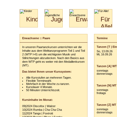
Kinder
Jugendliche
Erwachsene
Für
Alle!
Mini-
Paartanz
Paare
Kids
Specials
Bilder
&
Erwachsene :: Paare
Termine
Anmeldung
für
Kiga-
Download
Paare
Kids
Tanzen [T | Ei
In unseren Paartanzkursen unterrichten wir die
Ihr Kurs:
Video
Hochzeitstanzkurs
3-
Inhalte aus dem Welttanzprogramm Teil 1 und Teil
So, 13.09.26
Partner
6
2 (WTP I+II) um die wichtigsten Musik und
Mi, 16.09.26
Stilrichtungen abzudecken. Nach den Basics aus
Catering
Ihr Tarif:
dem WTP geht es weiter mit den Medaillenkursen
(MT).
Tanzen [A] WTP
Ihre persönli
sonntags
Das bietet Ihnen unser Kurssystem:
donnerstags
Vor- und Zu
Alle Kursstufen an mehreren Tagen.
Flexible Terminwahl.
Anschrift:
Mehrfach in der Woche zu tanzen.
Tanzen [N] MT 
Kursdauer 4 Monate.
PLZ
/
Ort:
sonntags
50 Minuten Unterrichtszeit.
freitags
Telefon:
z. B
Kursinhalte im Monat:
Tanzen [Z] MT 
E-Mail-Adres
09|2024 Discofox | Walzer
sonntags
10|2024 Rumba | Cha Cha Cha
donnerstags
11|2024 Tango | Foxtrott
Ihr(e) Tanzpart