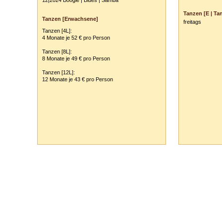
12|2024 Boogie | Blues | Samba
Vor- und Zu
Tanzen [E | Tan
Tanzen [Erwachsene]
freitags
Anschrift:
Tanzen [4L]:
PLZ
/
Ort:
4 Monate je 52 € pro Person
Tanzen [8L]:
Ihre Anmerkun
8 Monate je 49 € pro Person
Tanzen [12L]:
12 Monate je 43 € pro Person
ausblenden
Tanzschule Rank :: Planckstr. 19 :: 71665 Vaihingen/Enz :: Tel.
0
70
42
-
1
31
33 :