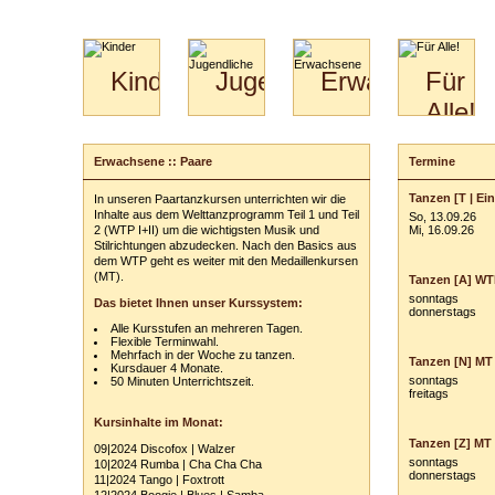
Kinder
Jugendliche
Erwachsene
Für
Alle!
Mini-
Paartanz
Paare
Kids
Specials
Bilder
&
Erwachsene :: Paare
Termine
Anmeldung
für
Kiga-
Download
Paare
Kids
Tanzen [T | Ei
In unseren Paartanzkursen unterrichten wir die
Ihr Kurs:
Video
Hochzeitstanzkurs
3-
Inhalte aus dem Welttanzprogramm Teil 1 und Teil
So, 13.09.26
Partner
6
2 (WTP I+II) um die wichtigsten Musik und
Mi, 16.09.26
Stilrichtungen abzudecken. Nach den Basics aus
Catering
Ihr Tarif:
dem WTP geht es weiter mit den Medaillenkursen
(MT).
Tanzen [A] WTP
Ihre persönli
sonntags
Das bietet Ihnen unser Kurssystem:
donnerstags
Vor- und Zu
Alle Kursstufen an mehreren Tagen.
Flexible Terminwahl.
Anschrift:
Mehrfach in der Woche zu tanzen.
Tanzen [N] MT 
Kursdauer 4 Monate.
PLZ
/
Ort:
sonntags
50 Minuten Unterrichtszeit.
freitags
Telefon:
z. B
Kursinhalte im Monat:
Tanzen [Z] MT 
E-Mail-Adres
09|2024 Discofox | Walzer
sonntags
10|2024 Rumba | Cha Cha Cha
donnerstags
11|2024 Tango | Foxtrott
Ihr(e) Tanzpart