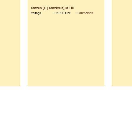
Vor- und Zuname:
Tanzen [E | Tanzkreis] MT III
freitags
:: 21:00 Uhr
::
anmelden
Anschrift:
PLZ
/
Ort:
Ihre Anmerkungen:
ausblenden
65 Vaihingen/Enz :: Tel.
0
70
42
-
1
31
33 ::
info@tanzschule-rank.de
::
Impressum & Datenschutz