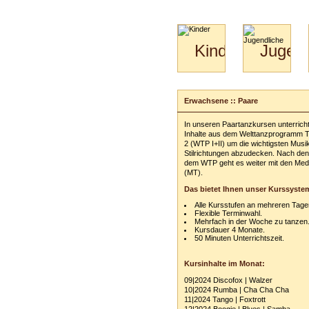
Kinder
Jugend
Mini-
Paartanz
Kids
&
Erwachsene :: Paare
Kiga-
Kids
In unseren Paartanzkursen unterricht
3-
Inhalte aus dem Welttanzprogramm Tei
6
2 (WTP I+II) um die wichtigsten Musi
Stilrichtungen abzudecken. Nach de
dem WTP geht es weiter mit den Med
(MT).
Das bietet Ihnen unser Kurssyste
Alle Kursstufen an mehreren Tage
Flexible Terminwahl.
Mehrfach in der Woche zu tanzen
Kursdauer 4 Monate.
50 Minuten Unterrichtszeit.
Kursinhalte im Monat:
09|2024 Discofox | Walzer
10|2024 Rumba | Cha Cha Cha
11|2024 Tango | Foxtrott