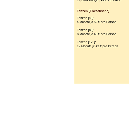
12|2024 Boogie | Blues | Samba
Tanzen [Erwachsene]
Tanzen [4L]:
4 Monate je 52 € pro Person
Tanzen [8L]:
8 Monate je 49 € pro Person
Tanzen [12L]:
12 Monate je 43 € pro Person
Tanzschule Rank :: Planckstr. 19 :: 716