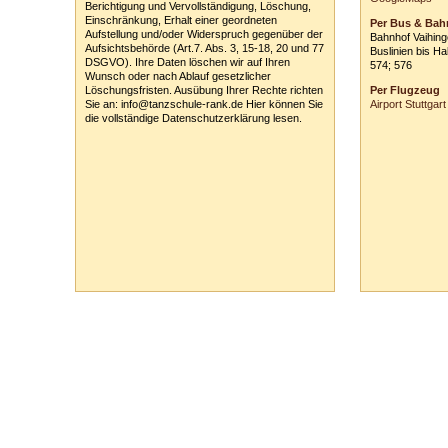
Berichtigung und Vervollständigung, Löschung,
*siehe links auf 
Einschränkung, Erhalt einer geordneten
Per Bus & Bah
Aufstellung und/oder Widerspruch gegenüber der
Bahnhof Vaihin
Aufsichtsbehörde (Art.7. Abs. 3, 15-18, 20 und 77
Buslinien bis Ha
DSGVO). Ihre Daten löschen wir auf Ihren
574; 576
Wunsch oder nach Ablauf gesetzlicher
Löschungsfristen. Ausübung Ihrer Rechte richten
Per Flugzeug
Sie an: info@tanzschule-rank.de Hier können Sie
Airport Stuttgart
die vollständige Datenschutzerklärung lesen.
Tanzschule Rank :: Planckstr. 19 :: 71665 Vaihingen/Enz :: Tel.
0
70
42
-
1
31
33 :