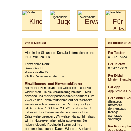
Kinder
Jugendliche
Erwachsene
Für
Alle!
Mini-
Paartanz
Paare
Kids
Specials
Bilder
&
Wir :: Kontakt
So erreichen Si
Schreiben Sie u
für
Kiga-
Download
Paare
Kids
Ihre persönli
Hier finden Sie unsere Kontakt-informationen und
Per Telefon
Video
Hochzeitstanzkurs
3-
Ihren Weg zu uns.
0
70
42
-
1
31
33
Vor- und Zu
Partner
6
Tanzschule Rank
Per Telefax
Catering
E-Mail-Adres
Rank GmbH
0
70
42
-
1
74
33
Planckstraße 19
Per E-Mail
Betreff:
71665 Vaihingen an der Enz
Mit dem Kontak
Einwilligungs- und Hinweiserklärung
Per App
Mit meiner Kontaktanfrage willige ich – jederzeit
Ihre Nachricht
App Store & Goo
widerruflich – in die Verarbeitung meiner E-Mail-
Adresse und meiner persönlichen Nachricht zum
Per Sönlich vo
Zwecke der Kontaktaufnahme auf der Webseite
dienstags
www.tanzschule-rank.de ein. Rechtsgrundlage
mittwochs
ist: Art. 6 Abs. 1 S 1 lit a DSGVO. Ich bin über 18
donnerstags
freitags
Jahre alt. Ihre Daten werden von uns nicht an
samstags
Dritte weitergegeben. Wir weisen darauf hin, dass
sonntags
wir Ihr Nutzerverhalten nicht auswerten. Sie
ausblenden
haben folgende Rechte in Bezug auf Ihre
Per Routenpla
personenbezogenen Daten: Widerruf, Auskunft,
Einwilligungs-
GoogleMaps