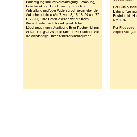
Berichtigung und Vervollständigung, Löschung,
*siehe links auf 
Einschränkung, Erhalt einer geordneten
Per Bus & Bah
Aufstellung und/oder Widerspruch gegenüber der
Bahnhof Vaihin
Aufsichtsbehörde (Art.7. Abs. 3, 15-18, 20 und 77
Buslinien bis Ha
DSGVO). Ihre Daten löschen wir auf Ihren
574; 576
Wunsch oder nach Ablauf gesetzlicher
Löschungsfristen. Ausübung Ihrer Rechte richten
Per Flugzeug
Sie an: info@tanzschule-rank.de Hier können Sie
Airport Stuttgart
die vollständige Datenschutzerklärung lesen.
Tanzschule Rank :: Planckstr. 19 :: 71665 Vaihingen/Enz :: Tel.
0
70
42
-
1
31
33 :