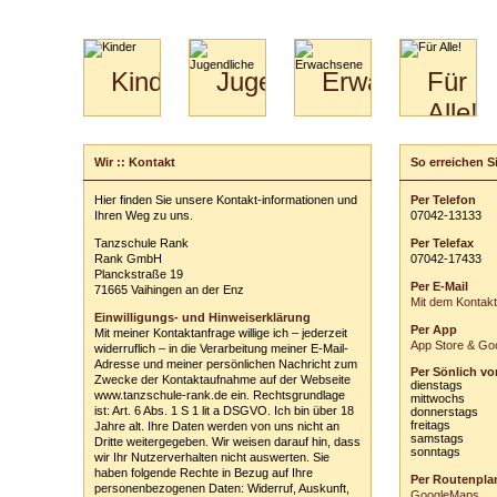
Kinder
Jugendliche
Erwachsene
Für
Alle!
Mini-
Paartanz
Paare
Kids
Specials
Bilder
&
Wir :: Kontakt
So erreichen Si
Schreiben Sie u
für
Kiga-
Download
Paare
Kids
Ihre persönli
Hier finden Sie unsere Kontakt-informationen und
Per Telefon
Video
Hochzeitstanzkurs
3-
Ihren Weg zu uns.
0
70
42
-
1
31
33
Vor- und Zu
Partner
6
Tanzschule Rank
Per Telefax
Catering
E-Mail-Adres
Rank GmbH
0
70
42
-
1
74
33
Planckstraße 19
Per E-Mail
Betreff:
71665 Vaihingen an der Enz
Mit dem Kontak
Einwilligungs- und Hinweiserklärung
Per App
Mit meiner Kontaktanfrage willige ich – jederzeit
Ihre Nachricht
App Store & Goo
widerruflich – in die Verarbeitung meiner E-Mail-
Adresse und meiner persönlichen Nachricht zum
Per Sönlich vo
Zwecke der Kontaktaufnahme auf der Webseite
dienstags
www.tanzschule-rank.de ein. Rechtsgrundlage
mittwochs
ist: Art. 6 Abs. 1 S 1 lit a DSGVO. Ich bin über 18
donnerstags
freitags
Jahre alt. Ihre Daten werden von uns nicht an
samstags
Dritte weitergegeben. Wir weisen darauf hin, dass
sonntags
wir Ihr Nutzerverhalten nicht auswerten. Sie
ausblenden
haben folgende Rechte in Bezug auf Ihre
Per Routenpla
personenbezogenen Daten: Widerruf, Auskunft,
Einwilligungs-
GoogleMaps