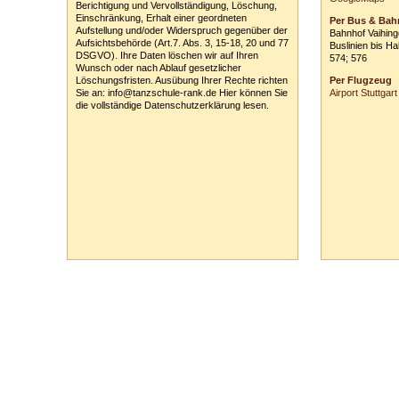
Berichtigung und Vervollständigung, Löschung,
*siehe links auf 
Einschränkung, Erhalt einer geordneten
Per Bus & Bah
Aufstellung und/oder Widerspruch gegenüber der
Bahnhof Vaihin
Aufsichtsbehörde (Art.7. Abs. 3, 15-18, 20 und 77
Buslinien bis Ha
DSGVO). Ihre Daten löschen wir auf Ihren
574; 576
Wunsch oder nach Ablauf gesetzlicher
Löschungsfristen. Ausübung Ihrer Rechte richten
Per Flugzeug
Sie an: info@tanzschule-rank.de Hier können Sie
Airport Stuttgart
die vollständige Datenschutzerklärung lesen.
Tanzschule Rank :: Planckstr. 19 :: 71665 Vaihingen/Enz :: Tel.
0
70
42
-
1
31
33 :