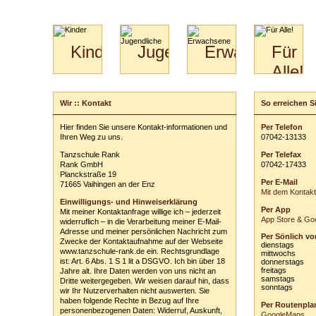
Kinder
Jugendliche
Erwachsene
Für
Alle!
Mini-
Paartanz
Paare
Kids
Specials
Bilder
&
Wir :: Kontakt
So erreichen Si
Schreiben Sie u
für
Kiga-
Download
Paare
Kids
Ihre persönli
Hier finden Sie unsere Kontakt-informationen und
Per Telefon
Video
Hochzeitstanzkurs
3-
Ihren Weg zu uns.
0
70
42
-
1
31
33
Vor- und Zu
Partner
6
Tanzschule Rank
Per Telefax
Catering
E-Mail-Adres
Rank GmbH
0
70
42
-
1
74
33
Planckstraße 19
Per E-Mail
Betreff:
71665 Vaihingen an der Enz
Mit dem Kontak
Einwilligungs- und Hinweiserklärung
Per App
Mit meiner Kontaktanfrage willige ich – jederzeit
Ihre Nachricht
App Store & Goo
widerruflich – in die Verarbeitung meiner E-Mail-
Adresse und meiner persönlichen Nachricht zum
Per Sönlich vo
Zwecke der Kontaktaufnahme auf der Webseite
dienstags
www.tanzschule-rank.de ein. Rechtsgrundlage
mittwochs
ist: Art. 6 Abs. 1 S 1 lit a DSGVO. Ich bin über 18
donnerstags
freitags
Jahre alt. Ihre Daten werden von uns nicht an
samstags
Dritte weitergegeben. Wir weisen darauf hin, dass
sonntags
wir Ihr Nutzerverhalten nicht auswerten. Sie
ausblenden
haben folgende Rechte in Bezug auf Ihre
Per Routenpla
personenbezogenen Daten: Widerruf, Auskunft,
Einwilligungs-
GoogleMaps