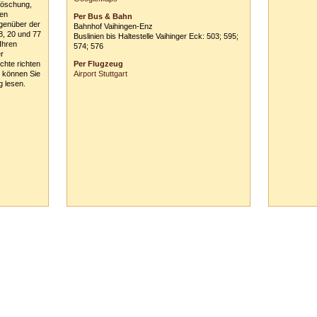
Löschung,
*siehe links auf dieser Seite!
ten
Per Bus & Bahn
egenüber der
Bahnhof Vaihingen-Enz
8, 20 und 77
Buslinien bis Haltestelle Vaihinger Eck: 503; 595;
Ihren
574; 576
r
chte richten
Per Flugzeug
r können Sie
Airport Stuttgart
g lesen.
65 Vaihingen/Enz :: Tel.
0
70
42
-
1
31
33 ::
info@tanzschule-rank.de
::
Impressum & Datenschutz