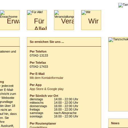
liche
Erwachsene
Für
Veranstaltungen
Wir
Alle!
Paare
Erwachsene
Wir
&
Specials
Jugendliche
Bilder
Unsere
So erreichen Sie uns ...
Schreiben Sie uns...
für
Kinder
Philosophie
Download
Paare
Ihre persönlichen Angaben:
mationen und
Per Telefon
Kontakt
Video
Hochzeitstanzkurs
0
70
42
-
1
31
33
Vor- und Zuname:
Partner
Per Telefax
Catering
E-Mail-Adresse:
0
70
42
-
1
74
33
Per E-Mail
Betreff:
Mit dem Kontaktformular
ung
Per App
– jederzeit
Ihre Nachricht an uns:
App Store & Google play
ner E-Mail-
chricht zum
Per Sönlich vor Ort
r Webseite
dienstags
14:00 - 22:00 Uhr
grundlage
mittwochs
14:00 - 22:00 Uhr
 bin über 18
donnerstags
16:00 - 22:00 Uhr
freitags
16:00 - 22:00 Uhr
 nicht an
samstags
nach Absprache
auf hin, dass
sonntags
16:00 - 22:00 Uhr
en. Sie
ausblenden
Ihre
News
Per Routenplaner
 Auskunft,
Einwilligungs- und Hinweiserklärung
GoogleMaps