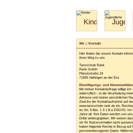
Kinder
Jugend
Mini-
Paartanz
Kids
&
Wir :: Kontakt
Kiga-
Kids
Hier finden Sie unsere Kontakt-infor
3-
Ihren Weg zu uns.
6
Tanzschule Rank
Rank GmbH
Planckstraße 19
71665 Vaihingen an der Enz
Einwilligungs- und Hinweiserklär
Mit meiner Kontaktanfrage willige ich 
widerruflich – in die Verarbeitung mei
Adresse und meiner persönlichen Na
Zwecke der Kontaktaufnahme auf de
www.tanzschule-rank.de ein. Rechts
ist: Art. 6 Abs. 1 S 1 lit a DSGVO. Ich
Jahre alt. Ihre Daten werden von uns
Dritte weitergegeben. Wir weisen dar
wir Ihr Nutzerverhalten nicht auswert
haben folgende Rechte in Bezug auf 
personenbezogenen Daten: Widerruf,