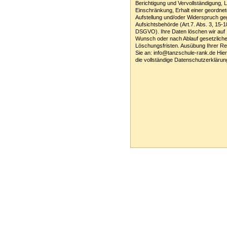
Berichtigung und Vervollständigung, 
Einschränkung, Erhalt einer geordne
Aufstellung und/oder Widerspruch g
Aufsichtsbehörde (Art.7. Abs. 3, 15-1
DSGVO). Ihre Daten löschen wir auf 
Wunsch oder nach Ablauf gesetzliche
Löschungsfristen. Ausübung Ihrer Re
Sie an: info@tanzschule-rank.de Hie
die vollständige Datenschutzerklärun
Tanzschule Rank :: Planckstr. 19 :: 716