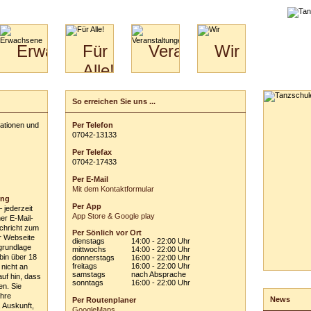
liche
Erwachsene
Für
Veranstaltungen
Wir
Alle!
Paare
Erwachsene
Wir
&
Specials
Jugendliche
Bilder
Unsere
So erreichen Sie uns ...
Schreiben Sie uns...
für
Kinder
Philosophie
Download
Paare
Ihre persönlichen Angaben:
mationen und
Per Telefon
Kontakt
Video
Hochzeitstanzkurs
0
70
42
-
1
31
33
Vor- und Zuname:
Partner
Per Telefax
Catering
E-Mail-Adresse:
0
70
42
-
1
74
33
Per E-Mail
Betreff:
Mit dem Kontaktformular
ung
Per App
– jederzeit
Ihre Nachricht an uns:
App Store & Google play
ner E-Mail-
chricht zum
Per Sönlich vor Ort
r Webseite
dienstags
14:00 - 22:00 Uhr
grundlage
mittwochs
14:00 - 22:00 Uhr
 bin über 18
donnerstags
16:00 - 22:00 Uhr
freitags
16:00 - 22:00 Uhr
 nicht an
samstags
nach Absprache
auf hin, dass
sonntags
16:00 - 22:00 Uhr
en. Sie
ausblenden
Ihre
News
Per Routenplaner
 Auskunft,
Einwilligungs- und Hinweiserklärung
GoogleMaps