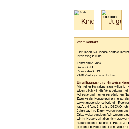
Kinder
Jugend
Mini-
Paartanz
Kids
&
Wir :: Kontakt
Kiga-
Kids
Hier finden Sie unsere Kontakt-infor
3-
Ihren Weg zu uns.
6
Tanzschule Rank
Rank GmbH
Planckstraße 19
71665 Vaihingen an der Enz
Einwilligungs- und Hinweiserklär
Mit meiner Kontaktanfrage willige ich 
widerruflich – in die Verarbeitung mei
Adresse und meiner persönlichen Na
Zwecke der Kontaktaufnahme auf de
www.tanzschule-rank.de ein. Rechts
ist: Art. 6 Abs. 1 S 1 lit a DSGVO. Ich
Jahre alt. Ihre Daten werden von uns
Dritte weitergegeben. Wir weisen dar
wir Ihr Nutzerverhalten nicht auswert
haben folgende Rechte in Bezug auf 
personenbezogenen Daten: Widerruf,