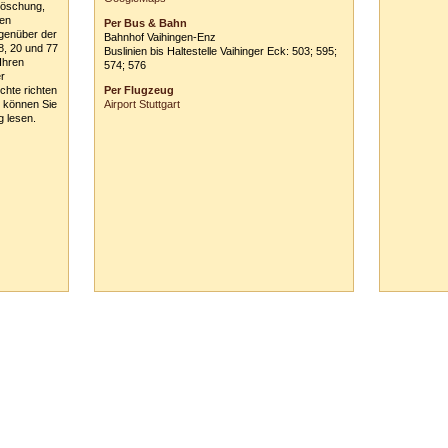
Löschung,
*siehe links auf dieser Seite!
ten
Per Bus & Bahn
egenüber der
Bahnhof Vaihingen-Enz
8, 20 und 77
Buslinien bis Haltestelle Vaihinger Eck: 503; 595;
Ihren
574; 576
r
chte richten
Per Flugzeug
r können Sie
Airport Stuttgart
g lesen.
65 Vaihingen/Enz :: Tel.
0
70
42
-
1
31
33 ::
info@tanzschule-rank.de
::
Impressum & Datenschutz