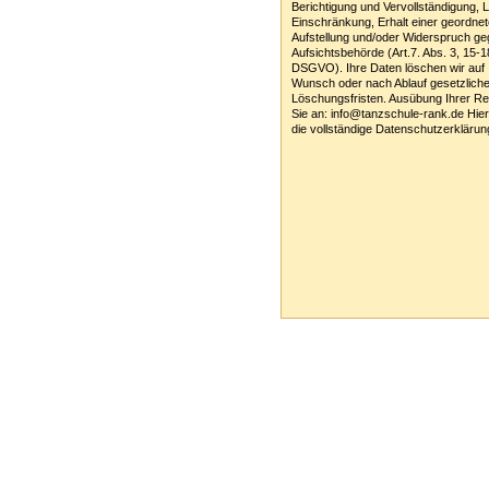
Berichtigung und Vervollständigung, 
Einschränkung, Erhalt einer geordne
Aufstellung und/oder Widerspruch g
Aufsichtsbehörde (Art.7. Abs. 3, 15-1
DSGVO). Ihre Daten löschen wir auf 
Wunsch oder nach Ablauf gesetzliche
Löschungsfristen. Ausübung Ihrer Re
Sie an: info@tanzschule-rank.de Hie
die vollständige Datenschutzerklärun
Tanzschule Rank :: Planckstr. 19 :: 716