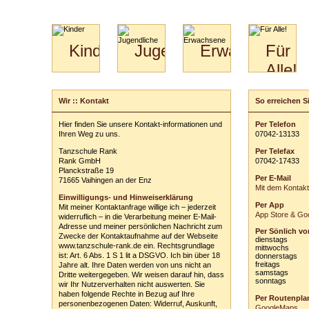
Kinder
Jugendliche
Erwachsene
Für
Alle!
Mini-
Paartanz
Paare
Kids
Specials
Bilder
&
Wir :: Kontakt
So erreichen Si
Schreiben Sie u
für
Kiga-
Download
Paare
Kids
Ihre persönli
Hier finden Sie unsere Kontakt-informationen und
Per Telefon
Video
Hochzeitstanzkurs
3-
Ihren Weg zu uns.
0
70
42
-
1
31
33
Vor- und Zu
Partner
6
Tanzschule Rank
Per Telefax
Catering
E-Mail-Adres
Rank GmbH
0
70
42
-
1
74
33
Planckstraße 19
Per E-Mail
Betreff:
71665 Vaihingen an der Enz
Mit dem Kontak
Einwilligungs- und Hinweiserklärung
Per App
Mit meiner Kontaktanfrage willige ich – jederzeit
Ihre Nachricht
App Store & Goo
widerruflich – in die Verarbeitung meiner E-Mail-
Adresse und meiner persönlichen Nachricht zum
Per Sönlich vo
Zwecke der Kontaktaufnahme auf der Webseite
dienstags
www.tanzschule-rank.de ein. Rechtsgrundlage
mittwochs
ist: Art. 6 Abs. 1 S 1 lit a DSGVO. Ich bin über 18
donnerstags
freitags
Jahre alt. Ihre Daten werden von uns nicht an
samstags
Dritte weitergegeben. Wir weisen darauf hin, dass
sonntags
wir Ihr Nutzerverhalten nicht auswerten. Sie
ausblenden
haben folgende Rechte in Bezug auf Ihre
Per Routenpla
personenbezogenen Daten: Widerruf, Auskunft,
Einwilligungs-
GoogleMaps