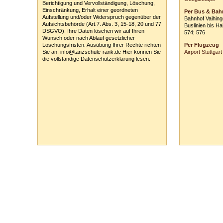
Berichtigung und Vervollständigung, Löschung,
*siehe links auf 
Einschränkung, Erhalt einer geordneten
Per Bus & Bah
Aufstellung und/oder Widerspruch gegenüber der
Bahnhof Vaihin
Aufsichtsbehörde (Art.7. Abs. 3, 15-18, 20 und 77
Buslinien bis Ha
DSGVO). Ihre Daten löschen wir auf Ihren
574; 576
Wunsch oder nach Ablauf gesetzlicher
Löschungsfristen. Ausübung Ihrer Rechte richten
Per Flugzeug
Sie an: info@tanzschule-rank.de Hier können Sie
Airport Stuttgart
die vollständige Datenschutzerklärung lesen.
Tanzschule Rank :: Planckstr. 19 :: 71665 Vaihingen/Enz :: Tel.
0
70
42
-
1
31
33 :