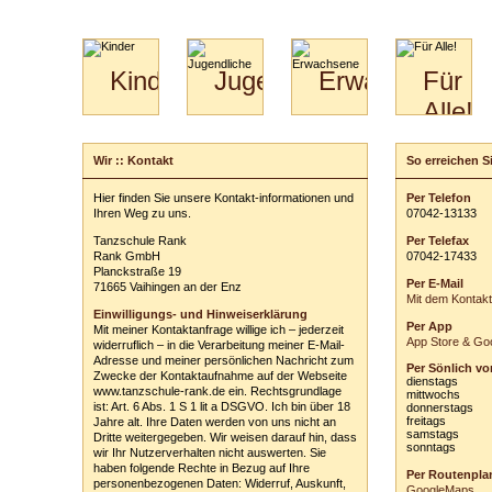
Kinder
Jugendliche
Erwachsene
Für
Alle!
Mini-
Paartanz
Paare
Kids
Specials
Bilder
&
Wir :: Kontakt
So erreichen Si
Schreiben Sie u
für
Kiga-
Download
Paare
Kids
Ihre persönli
Hier finden Sie unsere Kontakt-informationen und
Per Telefon
Video
Hochzeitstanzkurs
3-
Ihren Weg zu uns.
0
70
42
-
1
31
33
Vor- und Zu
Partner
6
Tanzschule Rank
Per Telefax
Catering
E-Mail-Adres
Rank GmbH
0
70
42
-
1
74
33
Planckstraße 19
Per E-Mail
Betreff:
71665 Vaihingen an der Enz
Mit dem Kontak
Einwilligungs- und Hinweiserklärung
Per App
Mit meiner Kontaktanfrage willige ich – jederzeit
Ihre Nachricht
App Store & Goo
widerruflich – in die Verarbeitung meiner E-Mail-
Adresse und meiner persönlichen Nachricht zum
Per Sönlich vo
Zwecke der Kontaktaufnahme auf der Webseite
dienstags
www.tanzschule-rank.de ein. Rechtsgrundlage
mittwochs
ist: Art. 6 Abs. 1 S 1 lit a DSGVO. Ich bin über 18
donnerstags
freitags
Jahre alt. Ihre Daten werden von uns nicht an
samstags
Dritte weitergegeben. Wir weisen darauf hin, dass
sonntags
wir Ihr Nutzerverhalten nicht auswerten. Sie
ausblenden
haben folgende Rechte in Bezug auf Ihre
Per Routenpla
personenbezogenen Daten: Widerruf, Auskunft,
Einwilligungs-
GoogleMaps