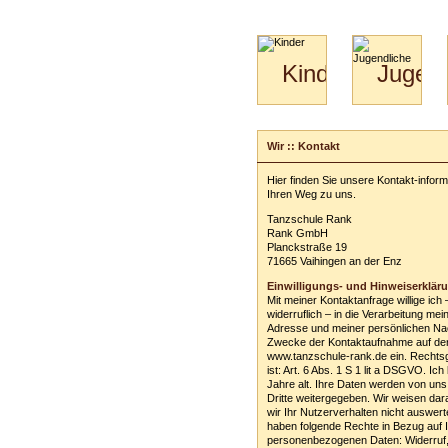
Kinder
Jugend
Mini-
Paartanz
Kids
&
Wir :: Kontakt
Kiga-
Kids
Hier finden Sie unsere Kontakt-infor
3-
Ihren Weg zu uns.
6
Tanzschule Rank
Rank GmbH
Planckstraße 19
71665 Vaihingen an der Enz
Einwilligungs- und Hinweiserklär
Mit meiner Kontaktanfrage willige ich 
widerruflich – in die Verarbeitung mei
Adresse und meiner persönlichen Na
Zwecke der Kontaktaufnahme auf de
www.tanzschule-rank.de ein. Rechts
ist: Art. 6 Abs. 1 S 1 lit a DSGVO. Ich
Jahre alt. Ihre Daten werden von uns
Dritte weitergegeben. Wir weisen dar
wir Ihr Nutzerverhalten nicht auswert
haben folgende Rechte in Bezug auf 
personenbezogenen Daten: Widerruf,