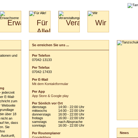
liche
Erwachsene
Für
Veranstaltungen
Wir
Alle!
Paare
Erwachsene
Wir
&
Specials
Jugendliche
Bilder
Unsere
So erreichen Sie uns ...
Schreiben Sie uns...
für
Kinder
Philosophie
Download
Paare
Ihre persönlichen Angaben:
mationen und
Per Telefon
Kontakt
Video
Hochzeitstanzkurs
0
70
42
-
1
31
33
Vor- und Zuname:
Partner
Per Telefax
Catering
E-Mail-Adresse:
0
70
42
-
1
74
33
Per E-Mail
Betreff:
Mit dem Kontaktformular
ung
Per App
– jederzeit
Ihre Nachricht an uns:
App Store & Google play
ner E-Mail-
chricht zum
Per Sönlich vor Ort
r Webseite
dienstags
14:00 - 22:00 Uhr
grundlage
mittwochs
14:00 - 22:00 Uhr
 bin über 18
donnerstags
16:00 - 22:00 Uhr
freitags
16:00 - 22:00 Uhr
 nicht an
samstags
nach Absprache
auf hin, dass
sonntags
16:00 - 22:00 Uhr
en. Sie
ausblenden
Ihre
News
Per Routenplaner
 Auskunft,
Einwilligungs- und Hinweiserklärung
GoogleMaps