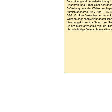
Berichtigung und Vervollständigung, 
Einschränkung, Erhalt einer geordne
Aufstellung und/oder Widerspruch g
Aufsichtsbehörde (Art.7. Abs. 3, 15-1
DSGVO). Ihre Daten löschen wir auf 
Wunsch oder nach Ablauf gesetzliche
Löschungsfristen. Ausübung Ihrer Re
Sie an: info@tanzschule-rank.de Hie
die vollständige Datenschutzerklärun
Tanzschule Rank :: Planckstr. 19 :: 716