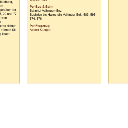
Löschung,
*siehe links auf dieser Seite!
ten
Per Bus & Bahn
egenüber der
Bahnhof Vaihingen-Enz
8, 20 und 77
Buslinien bis Haltestelle Vaihinger Eck: 503; 595;
Ihren
574; 576
r
chte richten
Per Flugzeug
r können Sie
Airport Stuttgart
g lesen.
65 Vaihingen/Enz :: Tel.
0
70
42
-
1
31
33 ::
info@tanzschule-rank.de
::
Impressum & Datenschutz