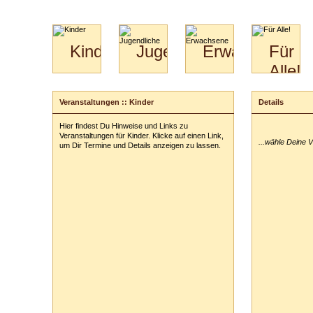
Kinder
Jugendliche
Erwachsene
Für
Alle!
Mini-
Paartanz
Paare
Kids
Specials
Bilder
&
Veranstaltungen :: Kinder
Details
Anmeldung
für
Kiga-
Download
Paare
Kids
Hier findest Du Hinweise und Links zu
Ihre Veranstal
Video
Hochzeitstanzkurs
3-
Veranstaltungen für Kinder. Klicke auf einen Link,
...wähle Deine 
Partner
6
um Dir Termine und Details anzeigen zu lassen.
Catering
Ihre Tickets:
Ihre persönli
Vor- und Zu
Anschrift:
PLZ
/
Ort:
Telefon:
z. B
E-Mail-Adres
ausblenden