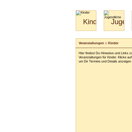
Kinder
Jugend
Mini-
Paartanz
Kids
&
Veranstaltungen :: Kinder
Kiga-
Kids
Hier findest Du Hinweise und Links z
3-
Veranstaltungen für Kinder. Klicke auf
6
um Dir Termine und Details anzeigen 