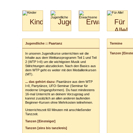
Kinder
Jugendliche
Erwachsene
Für
Alle!
Mini-
Paartanz
Paare
Kids
Specials
Bilder
&
Jugendliche :: Paartanz
Termine
Anmeldung
für
Kiga-
Download
Paare
Kids
Tanzen [Einste
In unseren Jugendkurse unterrichten wir die
Dein Kurs:
Video
Hochzeitstanzkurs
3-
Inhalte aus dem Welttanzprogramm Teil 1 und Teil
Partner
6
2 (WTP I+II) um die wichtigsten Musik und
Stilrichtungen abzudecken. Nach den Basics aus
Catering
Dein Tarif:
dem WTP geht es weiter mit den Medaillenkursen
(MT).
Deine persönl
... das gehört dazu:
Paartänze aus dem WTP
Vor- und Zu
I+II, Partytänze, UFO-Seminar (Seminar für
moderne Umgangsformen). Du hast mindestens
Anschrift:
16-mal Unterricht an deinem Vorzugstag und
kannst zusätzlich an allen anderen laufenden
PLZ
/
Ort:
Beginner-Kursen ohne Mehrkosten teilnehmen.
Unterrichtszeit 60 Minuten mit anschließender
Telefon:
z. B
Tanzzeit.
E-Mail-Adres
Tanzen [Einsteiger]
Tanzen [eins bis tanzkreis]
Dein(e) Tanzpar