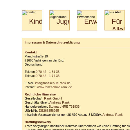
Kinder
Jugendliche
Erwachsene
Für
Alle!
Mini-
Paartanz
Paare
Kids
Specials
Bilder
&
Impressum & Datenschutzerklärung
für
Kiga-
Download
Paare
Kids
Kontakt
Video
Hochzeitstanzkurs
3-
Planckstraße 19
Partner
6
71665 Vaihingen an der Enz
Deutschland
Catering
Telefon:
0
70
42
-
1
31
33
Telefax:
0
70
42
-
1
74
33
E-Mail:
info@tanzschule-rank.de
Internet:
www.tanzschule-rank.de
Rechtliche Hinweise
Gesellschaft:
Rank GmbH
Geschäftsführer:
Andreas Rank
Handelsregister:
Stuttgart HRB 731936
USt-IdNr:
DE268358265
Inhaltlich Verantwortlicher gemäß §10 Absatz 3 MDStV:
Andreas Rank
Haftungshinweis
Trotz sorgfältiger inhaltlicher Kontrolle übernehmen wir keine Haftung für di