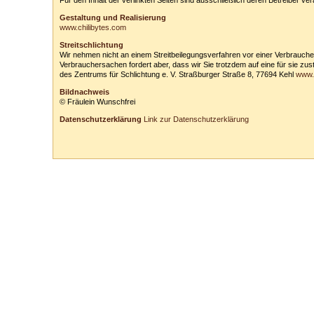
Für den Inhalt der verlinkten Seiten sind ausschließlich deren Betreiber ver
Gestaltung und Realisierung
www.chilibytes.com
Streitschlichtung
Wir nehmen nicht an einem Streitbeilegungsverfahren vor einer Verbrauchersc
Verbrauchersachen fordert aber, dass wir Sie trotzdem auf eine für sie zu
des Zentrums für Schlichtung e. V. Straßburger Straße 8, 77694 Kehl
www.v
Bildnachweis
© Fräulein Wunschfrei
Datenschutzerklärung
Link zur Datenschutzerklärung
Tanzschule Rank :: Planckstr. 19 :: 71665 Vaihingen/Enz :: Tel.
0
70
42
-
1
31
33 :