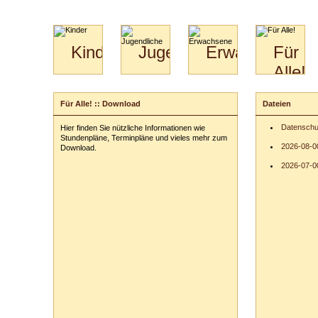
Kinder
Jugendliche
Erwachsene
Für
Alle!
Mini-
Paartanz
Paare
Kids
Specials
Bilder
&
Für Alle! :: Download
Dateien
für
Kiga-
Download
Paare
Kids
Datenschu
Hier finden Sie nützliche Informationen wie
Video
Hochzeitstanzkurs
3-
Stundenpläne, Terminpläne und vieles mehr zum
Partner
6
2026-08-0
Download.
Catering
2026-07-00