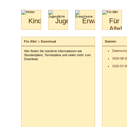
Kinder
Jugendliche
Erwachsene
Für
Alle!
Mini-
Paartanz
Paare
Kids
Specials
Bilder
&
Für Alle! :: Download
Dateien
für
Kiga-
Download
Paare
Kids
Datenschu
Hier finden Sie nützliche Informationen wie
Video
Hochzeitstanzkurs
3-
Stundenpläne, Terminpläne und vieles mehr zum
Partner
6
2026-08-0
Download.
Catering
2026-07-00