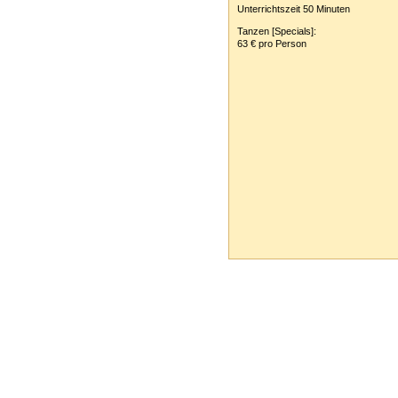
Unterrichtszeit 50 Minuten
Tanzen [Specials]:
63 € pro Person
Tanzschule Rank :: Planckstr. 19 :: 716