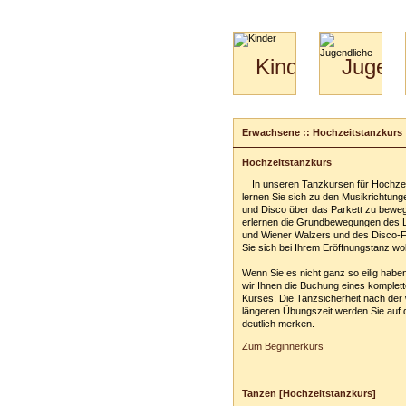
Kinder
Jugend
Mini-
Paartanz
Kids
&
Erwachsene :: Hochzeitstanzkurs
Kiga-
Kids
Hochzeitstanzkurs
3-
In unseren Tanzkursen für Hochze
6
lernen Sie sich zu den Musikrichtun
und Disco über das Parkett zu beweg
erlernen die Grundbewegungen des
und Wiener Walzers und des Disco-
Sie sich bei Ihrem Eröffnungstanz woh
Wenn Sie es nicht ganz so eilig habe
wir Ihnen die Buchung eines komplet
Kurses. Die Tanzsicherheit nach der 
längeren Übungszeit werden Sie auf 
deutlich merken.
Zum Beginnerkurs
Tanzen [Hochzeitstanzkurs]