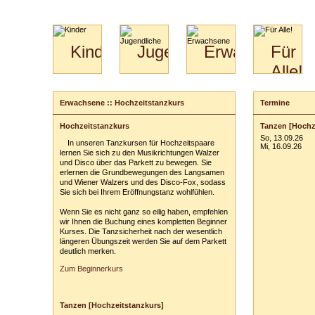
Kinder
Jugendliche
Erwachsene
Für
Alle!
Mini-
Paartanz
Paare
Kids
Specials
Bilder
&
Erwachsene :: Hochzeitstanzkurs
Termine
Anmeldung
für
Kiga-
Download
Paare
Kids
Hochzeitstanzkurs
Tanzen [Hochz
Ihr Kurs:
Video
Hochzeitstanzkurs
3-
So, 13.09.26
In unseren Tanzkursen für Hochzeitspaare
Partner
6
Mi, 16.09.26
lernen Sie sich zu den Musikrichtungen Walzer
Catering
und Disco über das Parkett zu bewegen. Sie
Ihr Tarif:
erlernen die Grundbewegungen des Langsamen
und Wiener Walzers und des Disco-Fox, sodass
Ihre persönli
Sie sich bei Ihrem Eröffnungstanz wohlfühlen.
Vor- und Zu
Wenn Sie es nicht ganz so eilig haben, empfehlen
Anschrift:
wir Ihnen die Buchung eines kompletten Beginner
Kurses. Die Tanzsicherheit nach der wesentlich
längeren Übungszeit werden Sie auf dem Parkett
PLZ
/
Ort:
deutlich merken.
Telefon:
z. B
Zum Beginnerkurs
E-Mail-Adres
Tanzen [Hochzeitstanzkurs]
Ihre Anmerkun