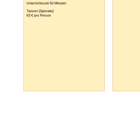
Unterrichtszeit 50 Minuten
Tanzen [Specials]:
63 € pro Person
ausblenden
Tanzschule Rank :: Planckstr. 19 :: 71665 Vaihingen/Enz :: Tel.
0
70
42
-
1
31
33 :