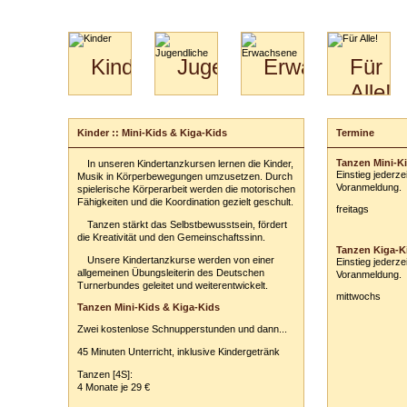
Kinder
Jugendliche
Erwachsene
Für
Alle!
Mini-
Paartanz
Paare
Kids
Specials
Bilder
&
Kinder :: Mini-Kids & Kiga-Kids
Termine
Anmeldung
für
Kiga-
Download
Paare
Kids
Tanzen Mini-Ki
In unseren Kindertanzkursen lernen die Kinder,
Ihr Kurs:
Video
Hochzeitstanzkurs
3-
Einstieg jederze
Musik in Körperbewegungen umzusetzen. Durch
Partner
6
Voranmeldung.
spielerische Körperarbeit werden die motorischen
Fähigkeiten und die Koordination gezielt geschult.
Catering
freitags
Ihr Tarif:
Tanzen stärkt das Selbstbewusstsein, fördert
die Kreativität und den Gemeinschaftssinn.
Ihre persönli
Tanzen Kiga-Ki
Vor- und Zu
Unsere Kindertanzkurse werden von einer
Einstieg jederze
allgemeinen Übungsleiterin des Deutschen
Voranmeldung.
Turnerbundes geleitet und weiterentwickelt.
Anschrift:
mittwochs
Tanzen Mini-Kids & Kiga-Kids
PLZ
/
Ort:
Zwei kostenlose Schnupperstunden und dann...
Telefon:
z. B
45 Minuten Unterricht, inklusive Kindergetränk
E-Mail-Adres
Tanzen [4S]:
4 Monate je 29 €
Ihre Anmerkun