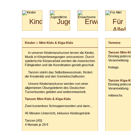
Kinder
Jugendliche
Erwachsene
Für
Alle!
Mini-
Paartanz
Paare
Kids
Specials
Bilder
&
Kinder :: Mini-Kids & Kiga-Kids
Termine
Anmeldung
für
Kiga-
Download
Paare
Kids
Tanzen Mini-Ki
In unseren Kindertanzkursen lernen die Kinder,
Ihr Kurs:
Video
Hochzeitstanzkurs
3-
Einstieg jederze
Musik in Körperbewegungen umzusetzen. Durch
Partner
6
Voranmeldung.
spielerische Körperarbeit werden die motorischen
Fähigkeiten und die Koordination gezielt geschult.
Catering
freitags
Ihr Tarif:
Tanzen stärkt das Selbstbewusstsein, fördert
die Kreativität und den Gemeinschaftssinn.
Ihre persönli
Tanzen Kiga-Ki
Vor- und Zu
Unsere Kindertanzkurse werden von einer
Einstieg jederze
allgemeinen Übungsleiterin des Deutschen
Voranmeldung.
Turnerbundes geleitet und weiterentwickelt.
Anschrift:
mittwochs
Tanzen Mini-Kids & Kiga-Kids
PLZ
/
Ort:
Zwei kostenlose Schnupperstunden und dann...
Telefon:
z. B
45 Minuten Unterricht, inklusive Kindergetränk
E-Mail-Adres
Tanzen [4S]:
4 Monate je 29 €
Ihre Anmerkun