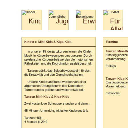
Kinder
Jugendliche
Erwachsene
Für
Alle!
Mini-
Paartanz
Paare
Kids
Specials
Bilder
&
Kinder :: Mini-Kids & Kiga-Kids
Termine
Anmeldung
für
Kiga-
Download
Paare
Kids
Tanzen Mini-Ki
In unseren Kindertanzkursen lernen die Kinder,
Ihr Kurs:
Video
Hochzeitstanzkurs
3-
Einstieg jederze
Musik in Körperbewegungen umzusetzen. Durch
Partner
6
Voranmeldung.
spielerische Körperarbeit werden die motorischen
Fähigkeiten und die Koordination gezielt geschult.
Catering
freitags
Ihr Tarif:
Tanzen stärkt das Selbstbewusstsein, fördert
die Kreativität und den Gemeinschaftssinn.
Ihre persönli
Tanzen Kiga-Ki
Vor- und Zu
Unsere Kindertanzkurse werden von einer
Einstieg jederze
allgemeinen Übungsleiterin des Deutschen
Voranmeldung.
Turnerbundes geleitet und weiterentwickelt.
Anschrift:
mittwochs
Tanzen Mini-Kids & Kiga-Kids
PLZ
/
Ort:
Zwei kostenlose Schnupperstunden und dann...
Telefon:
z. B
45 Minuten Unterricht, inklusive Kindergetränk
E-Mail-Adres
Tanzen [4S]:
4 Monate je 29 €
Ihre Anmerkun