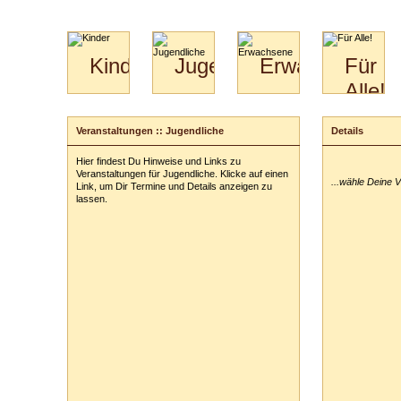
Kinder
Jugendliche
Erwachsene
Für
Alle!
Mini-
Paartanz
Paare
Kids
Specials
Bilder
&
Veranstaltungen :: Jugendliche
Details
Anmeldung
für
Kiga-
Download
Paare
Kids
Hier findest Du Hinweise und Links zu
Deine Veransta
Video
Hochzeitstanzkurs
3-
Veranstaltungen für Jugendliche. Klicke auf einen
...wähle Deine 
Partner
6
Link, um Dir Termine und Details anzeigen zu
lassen.
Catering
Deine Tickets:
Deine persönl
Vor- und Zu
Anschrift:
PLZ
/
Ort:
Telefon:
z. B
E-Mail-Adres
ausblenden