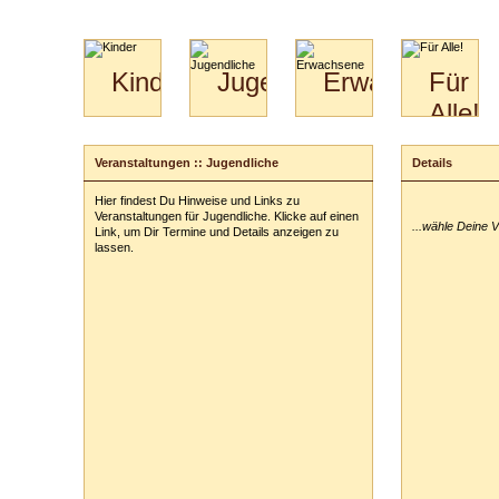
Kinder
Jugendliche
Erwachsene
Für
Alle!
Mini-
Paartanz
Paare
Kids
Specials
Bilder
&
Veranstaltungen :: Jugendliche
Details
Anmeldung
für
Kiga-
Download
Paare
Kids
Hier findest Du Hinweise und Links zu
Deine Veransta
Video
Hochzeitstanzkurs
3-
Veranstaltungen für Jugendliche. Klicke auf einen
...wähle Deine 
Partner
6
Link, um Dir Termine und Details anzeigen zu
lassen.
Catering
Deine Tickets:
Deine persönl
Vor- und Zu
Anschrift:
PLZ
/
Ort:
Telefon:
z. B
E-Mail-Adres
ausblenden