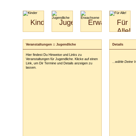
Kinder
Jugendliche
Erwachsene
Für
Alle!
Mini-
Paartanz
Paare
Kids
Specials
Bilder
&
Veranstaltungen :: Jugendliche
Details
Anmeldung
für
Kiga-
Download
Paare
Kids
Hier findest Du Hinweise und Links zu
Deine Veransta
Video
Hochzeitstanzkurs
3-
Veranstaltungen für Jugendliche. Klicke auf einen
...wähle Deine 
Partner
6
Link, um Dir Termine und Details anzeigen zu
lassen.
Catering
Deine Tickets:
Deine persönl
Vor- und Zu
Anschrift:
PLZ
/
Ort:
Telefon:
z. B
E-Mail-Adres
ausblenden