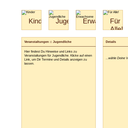
Kinder
Jugendliche
Erwachsene
Für
Alle!
Mini-
Paartanz
Paare
Kids
Specials
Bilder
&
Veranstaltungen :: Jugendliche
Details
Anmeldung
für
Kiga-
Download
Paare
Kids
Hier findest Du Hinweise und Links zu
Deine Veransta
Video
Hochzeitstanzkurs
3-
Veranstaltungen für Jugendliche. Klicke auf einen
...wähle Deine 
Partner
6
Link, um Dir Termine und Details anzeigen zu
lassen.
Catering
Deine Tickets:
Deine persönl
Vor- und Zu
Anschrift:
PLZ
/
Ort:
Telefon:
z. B
E-Mail-Adres
ausblenden