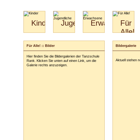
Kinder
Jugendliche
Erwachsene
Für
Alle!
Mini-
Paartanz
Paare
Kids
Specials
Bilder
&
Für Alle! :: Bilder
Bildergalerie
für
Kiga-
Download
Paare
Kids
Hier finden Sie die Bildergalerien der Tanzschule
Video
Hochzeitstanzkurs
3-
Aktuell stehen 
Rank. Klicken Sie unten auf einen Link, um die
Partner
6
Galerie rechts anzuzeigen.
Catering