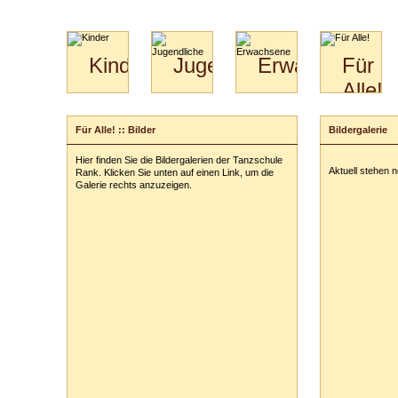
Kinder
Jugendliche
Erwachsene
Für
Alle!
Mini-
Paartanz
Paare
Kids
Specials
Bilder
&
Für Alle! :: Bilder
Bildergalerie
für
Kiga-
Download
Paare
Kids
Hier finden Sie die Bildergalerien der Tanzschule
Video
Hochzeitstanzkurs
3-
Aktuell stehen 
Rank. Klicken Sie unten auf einen Link, um die
Partner
6
Galerie rechts anzuzeigen.
Catering