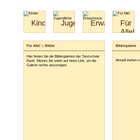
Kinder
Jugendliche
Erwachsene
Für
Alle!
Mini-
Paartanz
Paare
Kids
Specials
Bilder
&
Für Alle! :: Bilder
Bildergalerie
für
Kiga-
Download
Paare
Kids
Hier finden Sie die Bildergalerien der Tanzschule
Video
Hochzeitstanzkurs
3-
Aktuell stehen 
Rank. Klicken Sie unten auf einen Link, um die
Partner
6
Galerie rechts anzuzeigen.
Catering