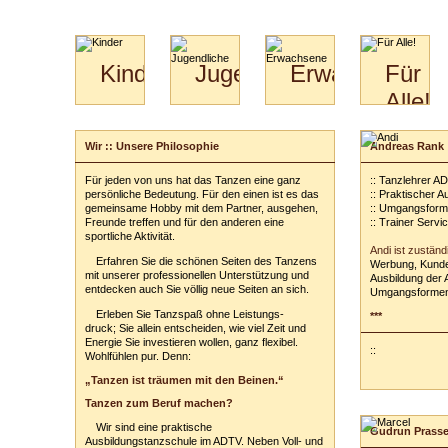
Kinder
Jugendliche
Erwachsene
Für
Alle!
Mini-
Paartanz
Paare
Kids
Specials
Bilder
&
Wir :: Unsere Philosophie
Andreas Rank
für
Kiga-
Download
Paare
Kids
Für jeden von uns hat das Tanzen eine ganz
:: Tanzlehrer A
Video
Hochzeitstanzkurs
3-
persönliche Bedeutung. Für den einen ist es das
:: Praktischer 
Partner
6
gemeinsame Hobby mit dem Partner, ausgehen,
:: Umgangsform
Freunde treffen und für den anderen eine
:: Trainer Servi
Catering
sportliche Aktivität.
Andi ist zuständ
Erfahren Sie die schönen Seiten des Tanzens
Werbung, Kunde
mit unserer professionellen Unterstützung und
Ausbildung der 
entdecken auch Sie völlig neue Seiten an sich.
Umgangsformen
Erleben Sie Tanzspaß ohne Leistungs-
***
druck; Sie allein entscheiden, wie viel Zeit und
Energie Sie investieren wollen, ganz flexibel.
::
Wohlfühlen pur. Denn:
„Tanzen ist träumen mit den Beinen.“
Tanzen zum Beruf machen?
Wir sind eine praktische
Gudrun Prass
Ausbildungstanzschule im ADTV. Neben Voll- und