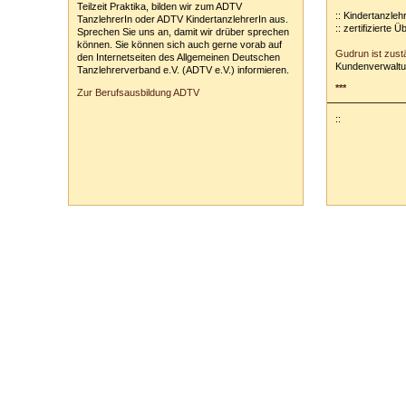
Teilzeit Praktika, bilden wir zum ADTV
:: Kindertanzleh
TanzlehrerIn oder ADTV KindertanzlehrerIn aus.
:: zertifizierte 
Sprechen Sie uns an, damit wir drüber sprechen
können. Sie können sich auch gerne vorab auf
Gudrun ist zust
den Internetseiten des Allgemeinen Deutschen
Kundenverwaltu
Tanzlehrerverband e.V. (ADTV e.V.) informieren.
***
Zur Berufsausbildung ADTV
::
Tanzschule Rank :: Planckstr. 19 :: 71665 Vaihingen/Enz :: Tel.
0
70
42
-
1
31
33 :