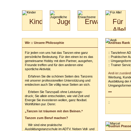
Kinder
Jugendliche
Erwachsene
Für
Alle!
Mini-
Paartanz
Paare
Kids
Specials
Bilder
&
Wir :: Unsere Philosophie
Andreas Rank
für
Kiga-
Download
Paare
Kids
Für jeden von uns hat das Tanzen eine ganz
:: Tanzlehrer A
Video
Hochzeitstanzkurs
3-
persönliche Bedeutung. Für den einen ist es das
:: Praktischer 
Partner
6
gemeinsame Hobby mit dem Partner, ausgehen,
:: Umgangsform
Freunde treffen und für den anderen eine
:: Trainer Servi
Catering
sportliche Aktivität.
Andi ist zuständ
Erfahren Sie die schönen Seiten des Tanzens
Werbung, Kunde
mit unserer professionellen Unterstützung und
Ausbildung der 
entdecken auch Sie völlig neue Seiten an sich.
Umgangsformen
Erleben Sie Tanzspaß ohne Leistungs-
***
druck; Sie allein entscheiden, wie viel Zeit und
Energie Sie investieren wollen, ganz flexibel.
::
Wohlfühlen pur. Denn:
„Tanzen ist träumen mit den Beinen.“
Tanzen zum Beruf machen?
Wir sind eine praktische
Gudrun Prass
Ausbildungstanzschule im ADTV. Neben Voll- und