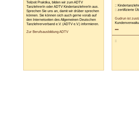
Teilzeit Praktika, bilden wir zum ADTV
:: Kindertanzleh
TanzlehrerIn oder ADTV KindertanzlehrerIn aus.
:: zertifizierte 
Sprechen Sie uns an, damit wir drüber sprechen
können. Sie können sich auch gerne vorab auf
Gudrun ist zust
den Internetseiten des Allgemeinen Deutschen
Kundenverwaltu
Tanzlehrerverband e.V. (ADTV e.V.) informieren.
***
Zur Berufsausbildung ADTV
::
Tanzschule Rank :: Planckstr. 19 :: 71665 Vaihingen/Enz :: Tel.
0
70
42
-
1
31
33 :