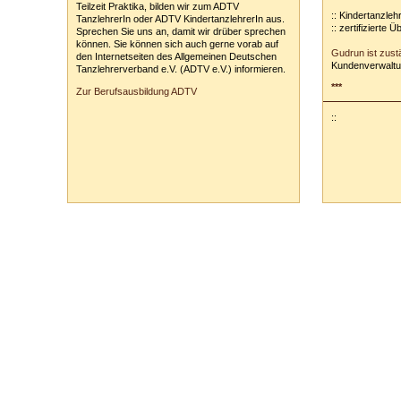
Teilzeit Praktika, bilden wir zum ADTV
:: Kindertanzleh
TanzlehrerIn oder ADTV KindertanzlehrerIn aus.
:: zertifizierte 
Sprechen Sie uns an, damit wir drüber sprechen
können. Sie können sich auch gerne vorab auf
Gudrun ist zust
den Internetseiten des Allgemeinen Deutschen
Kundenverwaltu
Tanzlehrerverband e.V. (ADTV e.V.) informieren.
***
Zur Berufsausbildung ADTV
::
Tanzschule Rank :: Planckstr. 19 :: 71665 Vaihingen/Enz :: Tel.
0
70
42
-
1
31
33 :