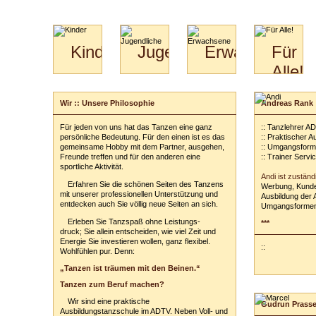
Kinder
Jugendliche
Erwachsene
Für
Alle!
Mini-
Paartanz
Paare
Kids
Specials
Bilder
&
Wir :: Unsere Philosophie
Andreas Rank
für
Kiga-
Download
Paare
Kids
Für jeden von uns hat das Tanzen eine ganz
:: Tanzlehrer A
Video
Hochzeitstanzkurs
3-
persönliche Bedeutung. Für den einen ist es das
:: Praktischer 
Partner
6
gemeinsame Hobby mit dem Partner, ausgehen,
:: Umgangsform
Freunde treffen und für den anderen eine
:: Trainer Servi
Catering
sportliche Aktivität.
Andi ist zuständ
Erfahren Sie die schönen Seiten des Tanzens
Werbung, Kunde
mit unserer professionellen Unterstützung und
Ausbildung der 
entdecken auch Sie völlig neue Seiten an sich.
Umgangsformen
Erleben Sie Tanzspaß ohne Leistungs-
***
druck; Sie allein entscheiden, wie viel Zeit und
Energie Sie investieren wollen, ganz flexibel.
::
Wohlfühlen pur. Denn:
„Tanzen ist träumen mit den Beinen.“
Tanzen zum Beruf machen?
Wir sind eine praktische
Gudrun Prass
Ausbildungstanzschule im ADTV. Neben Voll- und