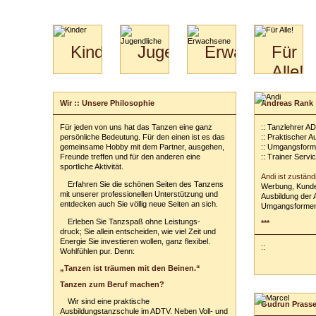
Kinder
Jugendliche
Erwachsene
Für
Alle!
Mini-
Paartanz
Paare
Kids
Specials
Bilder
&
Wir :: Unsere Philosophie
Andreas Rank
für
Kiga-
Download
Paare
Kids
Für jeden von uns hat das Tanzen eine ganz
:: Tanzlehrer A
Video
Hochzeitstanzkurs
3-
persönliche Bedeutung. Für den einen ist es das
:: Praktischer 
Partner
6
gemeinsame Hobby mit dem Partner, ausgehen,
:: Umgangsform
Freunde treffen und für den anderen eine
:: Trainer Servi
Catering
sportliche Aktivität.
Andi ist zuständ
Erfahren Sie die schönen Seiten des Tanzens
Werbung, Kunde
mit unserer professionellen Unterstützung und
Ausbildung der 
entdecken auch Sie völlig neue Seiten an sich.
Umgangsformen
Erleben Sie Tanzspaß ohne Leistungs-
***
druck; Sie allein entscheiden, wie viel Zeit und
Energie Sie investieren wollen, ganz flexibel.
::
Wohlfühlen pur. Denn:
„Tanzen ist träumen mit den Beinen.“
Tanzen zum Beruf machen?
Wir sind eine praktische
Gudrun Prass
Ausbildungstanzschule im ADTV. Neben Voll- und