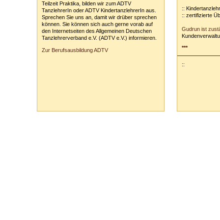
Teilzeit Praktika, bilden wir zum ADTV
:: Kindertanzleh
TanzlehrerIn oder ADTV KindertanzlehrerIn aus.
:: zertifizierte 
Sprechen Sie uns an, damit wir drüber sprechen
können. Sie können sich auch gerne vorab auf
Gudrun ist zust
den Internetseiten des Allgemeinen Deutschen
Kundenverwaltu
Tanzlehrerverband e.V. (ADTV e.V.) informieren.
***
Zur Berufsausbildung ADTV
::
Tanzschule Rank :: Planckstr. 19 :: 71665 Vaihingen/Enz :: Tel.
0
70
42
-
1
31
33 :