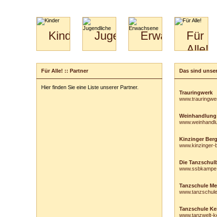
Kinder
Jugendliche
Erwachsene
Für
Alle!
Mini-
Paartanz
Paare
Kids
Specials
Bilder
&
Für Alle! :: Partner
Das sind unser
für
Kiga-
Download
Paare
Kids
Hier finden Sie eine Liste unserer Partner.
Video
Hochzeitstanzkurs
3-
Trauringwerk
www.trauringwe
Partner
6
Catering
Weinhandlung
www.weinhandl
Kinzinger Ber
www.kinzinger-
Die Tanzschulb
www.ssbkampe
Tanzschule Me
www.tanzschul
Tanzschule Ke
www.tanzwelt-ke