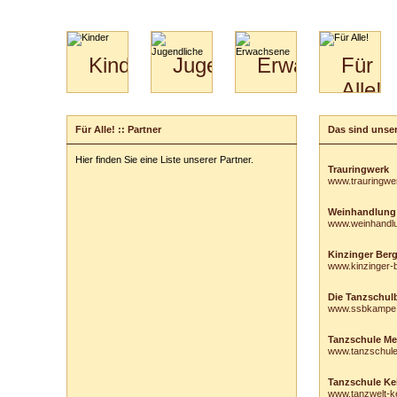
Kinder
Jugendliche
Erwachsene
Für
Alle!
Mini-
Paartanz
Paare
Kids
Specials
Bilder
&
Für Alle! :: Partner
Das sind unser
für
Kiga-
Download
Paare
Kids
Hier finden Sie eine Liste unserer Partner.
Video
Hochzeitstanzkurs
3-
Trauringwerk
www.trauringwe
Partner
6
Catering
Weinhandlung
www.weinhandl
Kinzinger Ber
www.kinzinger-
Die Tanzschulb
www.ssbkampe
Tanzschule Me
www.tanzschul
Tanzschule Ke
www.tanzwelt-ke