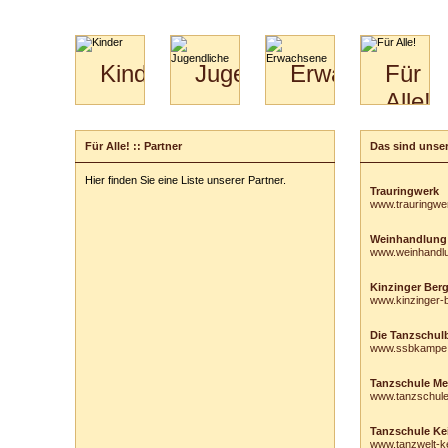
Kinder
Jugendliche
Erwachsene
Für
Alle!
Mini-
Paartanz
Paare
Kids
Specials
Bilder
&
Für Alle! :: Partner
Das sind unser
für
Kiga-
Download
Paare
Kids
Hier finden Sie eine Liste unserer Partner.
Video
Hochzeitstanzkurs
3-
Trauringwerk
www.trauringwe
Partner
6
Catering
Weinhandlung
www.weinhandl
Kinzinger Ber
www.kinzinger-
Die Tanzschulb
www.ssbkampe
Tanzschule Me
www.tanzschul
Tanzschule Ke
www.tanzwelt-ke