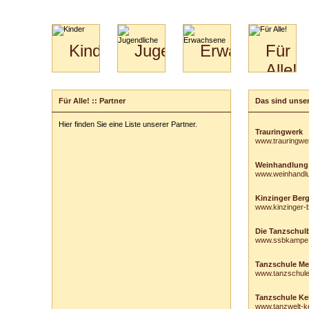
Kinder
Jugendliche
Erwachsene
Für
Alle!
Mini-
Paartanz
Paare
Kids
Specials
Bilder
&
Für Alle! :: Partner
Das sind unser
für
Kiga-
Download
Paare
Kids
Hier finden Sie eine Liste unserer Partner.
Video
Hochzeitstanzkurs
3-
Trauringwerk
www.trauringwe
Partner
6
Catering
Weinhandlung
www.weinhandl
Kinzinger Ber
www.kinzinger-
Die Tanzschulb
www.ssbkampe
Tanzschule Me
www.tanzschul
Tanzschule Ke
www.tanzwelt-ke