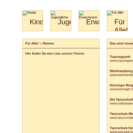
Kinder
Jugendliche
Erwachsene
Für
Alle!
Mini-
Paartanz
Paare
Kids
Specials
Bilder
&
Für Alle! :: Partner
Das sind unser
für
Kiga-
Download
Paare
Kids
Hier finden Sie eine Liste unserer Partner.
Video
Hochzeitstanzkurs
3-
Trauringwerk
www.trauringwe
Partner
6
Catering
Weinhandlung
www.weinhandl
Kinzinger Ber
www.kinzinger-
Die Tanzschulb
www.ssbkampe
Tanzschule Me
www.tanzschul
Tanzschule Ke
www.tanzwelt-ke