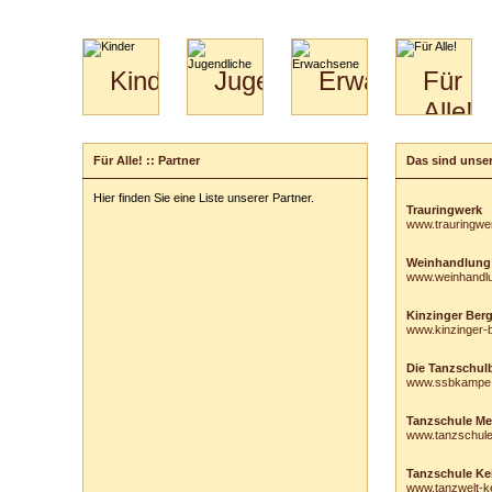
Kinder
Jugendliche
Erwachsene
Für
Alle!
Mini-
Paartanz
Paare
Kids
Specials
Bilder
&
Für Alle! :: Partner
Das sind unser
für
Kiga-
Download
Paare
Kids
Hier finden Sie eine Liste unserer Partner.
Video
Hochzeitstanzkurs
3-
Trauringwerk
www.trauringwe
Partner
6
Catering
Weinhandlung
www.weinhandl
Kinzinger Ber
www.kinzinger-
Die Tanzschulb
www.ssbkampe
Tanzschule Me
www.tanzschul
Tanzschule Ke
www.tanzwelt-ke