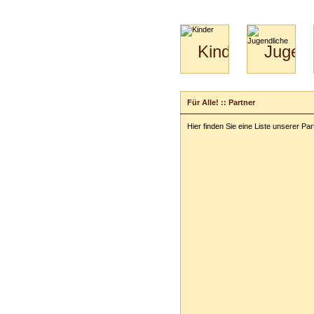
Kinder
Jugend
Mini-
Paartanz
Kids
&
Für Alle! :: Partner
Kiga-
Kids
Hier finden Sie eine Liste unserer Par
3-
6