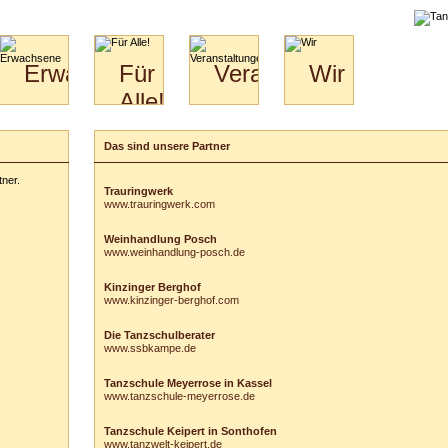
liche
Erwachsene
Für
Veranstaltungen
Wir
Alle!
Paare
Erwachsene
Wir
&
Specials
Jugendliche
Bilder
Unsere
Das sind unsere Partner
für
Kinder
Philosophie
Download
Paare
tner.
Kontakt
Video
Hochzeitstanzkurs
Trauringwerk
www.trauringwerk.com
Partner
Catering
Weinhandlung Posch
www.weinhandlung-posch.de
Kinzinger Berghof
www.kinzinger-berghof.com
Die Tanzschulberater
www.ssbkampe.de
Tanzschule Meyerrose in Kassel
www.tanzschule-meyerrose.de
Tanzschule Keipert in Sonthofen
www.tanzwelt-keipert.de