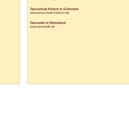
Tanzschule Kölsch in Gütersloh
www.tanzschule-koelsch.de
Tanzwelle in Rheinbach
www.tanzwelle.de
65 Vaihingen/Enz :: Tel.
0
70
42
-
1
31
33 ::
info@tanzschule-rank.de
::
Impressum & Datenschutz