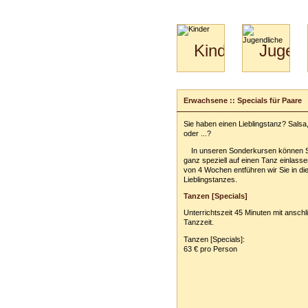
Kinder
Jugend
Mini-
Paartanz
Kids
&
Erwachsene :: Specials für Paare
Kiga-
Kids
Sie haben einen Lieblingstanz? Salsa
3-
oder ...?
6
In unseren Sonderkursen können S
ganz speziell auf einen Tanz einlasse
von 4 Wochen entführen wir Sie in die
Lieblingstanzes.
Tanzen [Specials]
Unterrichtszeit 45 Minuten mit ansch
Tanzzeit.
Tanzen [Specials]:
63 € pro Person