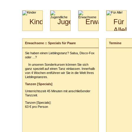
Kinder
Jugendliche
Erwachsene
Für
Alle!
Mini-
Paartanz
Paare
Kids
Specials
Bilder
&
Erwachsene :: Specials für Paare
Termine
Anmeldung
für
Kiga-
Download
Paare
Kids
Sie haben einen Lieblingstanz? Salsa, Disco-Fox
Ihr Kurs:
Video
Hochzeitstanzkurs
3-
oder ...?
Partner
6
In unseren Sonderkursen können Sie sich
Catering
ganz speziell auf einen Tanz einlassen. Innerhalb
Ihr Tarif:
von 4 Wochen entführen wir Sie in die Welt Ihres
Lieblingstanzes.
Ihre persönli
Tanzen [Specials]
Vor- und Zu
Unterrichtszeit 45 Minuten mit anschließender
Anschrift:
Tanzzeit.
PLZ
/
Ort:
Tanzen [Specials]:
63 € pro Person
Telefon:
z. B
E-Mail-Adres
Ihr(e) Tanzpart