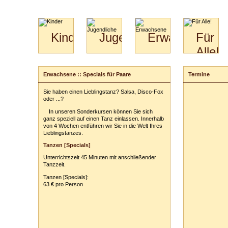
Kinder
Jugendliche
Erwachsene
Für
Alle!
Mini-
Paartanz
Paare
Kids
Specials
Bilder
&
Erwachsene :: Specials für Paare
Termine
Anmeldung
für
Kiga-
Download
Paare
Kids
Sie haben einen Lieblingstanz? Salsa, Disco-Fox
Ihr Kurs:
Video
Hochzeitstanzkurs
3-
oder ...?
Partner
6
In unseren Sonderkursen können Sie sich
Catering
ganz speziell auf einen Tanz einlassen. Innerhalb
Ihr Tarif:
von 4 Wochen entführen wir Sie in die Welt Ihres
Lieblingstanzes.
Ihre persönli
Tanzen [Specials]
Vor- und Zu
Unterrichtszeit 45 Minuten mit anschließender
Anschrift:
Tanzzeit.
PLZ
/
Ort:
Tanzen [Specials]:
63 € pro Person
Telefon:
z. B
E-Mail-Adres
Ihr(e) Tanzpart